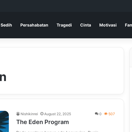
 Sedih
Persahabatan
Tragedi
Cinta
Motivasi
Fan
an
Nishikinrei
August 22, 2025
0
507
The Eden Program