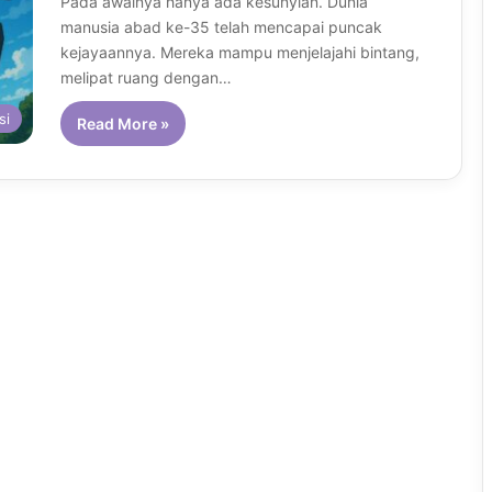
Pada awalnya hanya ada kesunyian. Dunia
manusia abad ke-35 telah mencapai puncak
kejayaannya. Mereka mampu menjelajahi bintang,
melipat ruang dengan…
si
Read More »