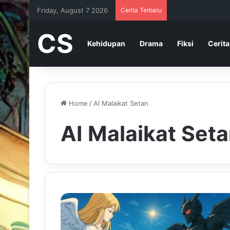
Friday, August 7 2026
Cerita Terbaru
CS
Kehidupan
Drama
Fiksi
Cerita
Home
/
AI Malaikat Setan
AI Malaikat Set