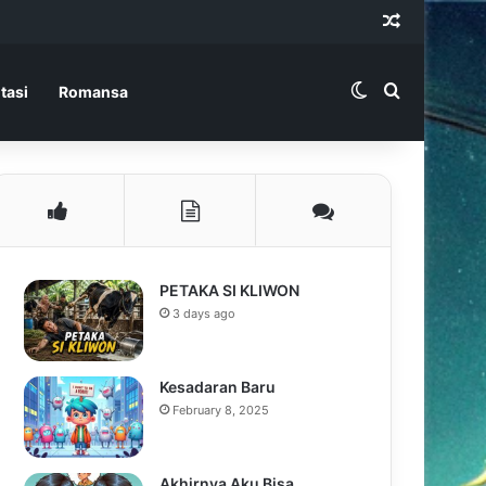
Random Ar
Switch skin
Search for
tasi
Romansa
PETAKA SI KLIWON
3 days ago
Kesadaran Baru
February 8, 2025
Akhirnya Aku Bisa