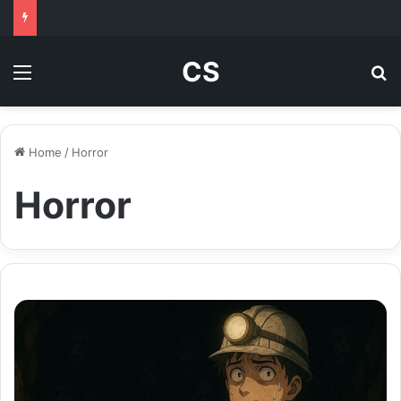
CS
Menu
Se
Home
/
Horror
Horror