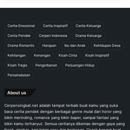
Cerita Emosional
Cerita Inspiratif
Cerita Keluarga
Cerita Pendek
Cerpen Indonesia
Drama Keluarga
Drama Romantis
Harapan
Ibu dan Anak
Kehidupan Desa
Kehilangan
Kenangan
Kisah Cinta
Kisah Inspiratif
Kisah Tragis
Pengorbanan
Perjuangan Hidup
Persahabatan
About us
Cerpensingkat.net adalah tempat terbaik buat kamu yang suka
baca cerita pendek dengan berbagai genre mulai dari horor yang
bikin merinding, romance yang bikin baper, sampai fantasi yang
bikin kamu terhanyut. Semua ceritanya dikemas dengan gaya yang
fresh, ringkas, tapi tetap seru dan berkesan. Cocok banget buat