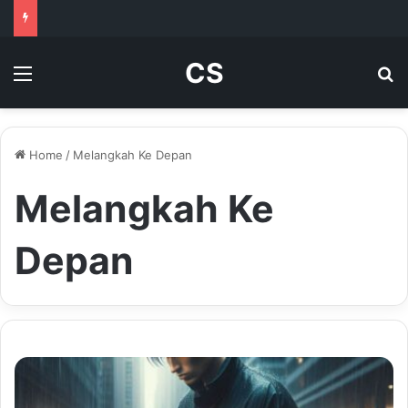
CS
Menu
Se
Home
/
Melangkah Ke Depan
Melangkah Ke
Depan